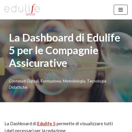
Vai
al
contenuto
La Dashboard di Edulife
5 per le Compagnie
Assicurative
Contenuti Digitali
,
Formazione
,
Metodologia
,
Tecnologie
Didattiche
La Dashboard di
Edulife 5
permette di visualizzare tutti
i dati necessari per la redazione