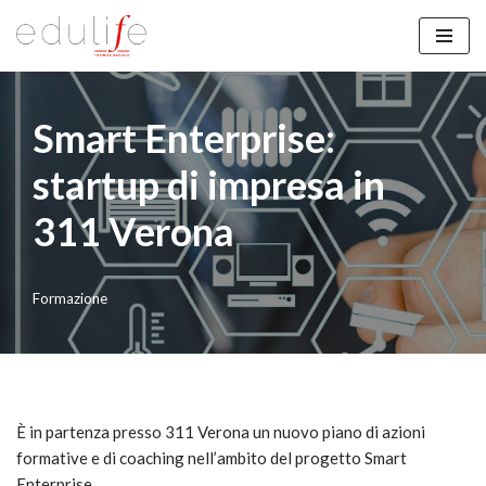
Vai
al
contenuto
Smart Enterprise:
startup di impresa in
311 Verona
Formazione
È in partenza presso 311 Verona un nuovo piano di azioni
formative e di coaching nell’ambito del progetto Smart
Enterprise.