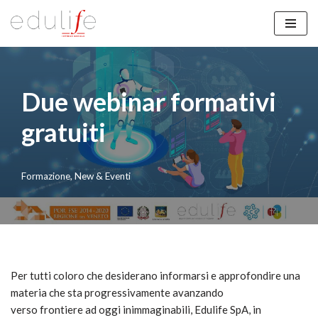
Vai
al
contenuto
Due webinar formativi
gratuiti
Formazione
,
New & Eventi
Per tutti coloro che desiderano informarsi e approfondire una
materia che sta progressivamente avanzando
verso frontiere ad oggi inimmaginabili, Edulife SpA, in