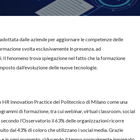
adottata dalle aziende per aggiornare le competenze delle
ormazione svolta esclusivamente in presenza, ad
i. Il fenomeno trova spiegazione nel fatto che la formazione
mposto dall’evoluzione delle nuove tecnologie.
rio HR Innovation Practice del Politecnico di Milano come una
ogrammi di formazione, tra cui webinar, virtual classroom, social
 secondo l’Osservatorio il 63% delle organizzazioni ricorre
guito dal 43% di coloro che utilizzano i social media. Grazie
ogo e in ogni momento, riducendo il tempo normalmente impiegato