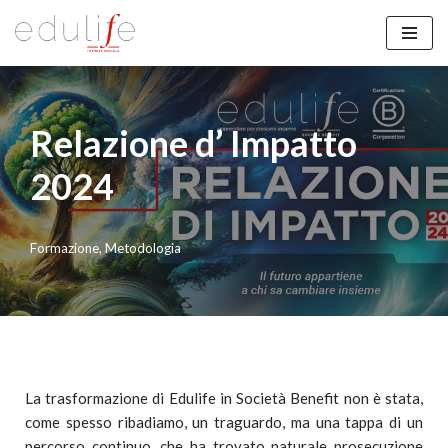
Vai
al
contenuto
Relazione d’ Impatto
2024
Formazione
,
Metodologia
La trasformazione di Edulife in Società Benefit non è stata,
come spesso ribadiamo, un traguardo, ma una tappa di un
percorso continuo, che ha trovato naturale prosecuzione