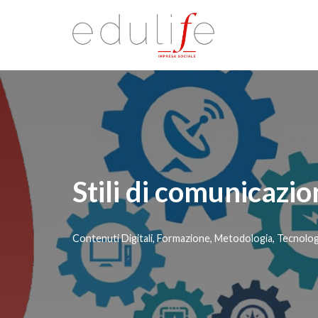
Vai
al
contenuto
Stili di comunicazi
Contenuti Digitali
,
Formazione
,
Metodologia
,
Tecnolog